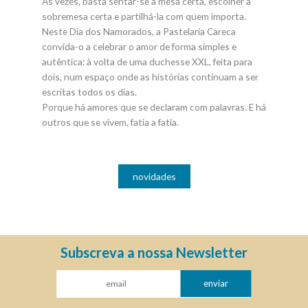
Às vezes, basta sentar-se à mesa certa, escolher a
sobremesa certa e partilhá-la com quem importa.
Neste Dia dos Namorados, a Pastelaria Careca
convida-o a celebrar o amor de forma simples e
autêntica: à volta de uma duchesse XXL, feita para
dois, num espaço onde as histórias continuam a ser
escritas todos os dias.
Porque há amores que se declaram com palavras. E há
outros que se vivem, fatia a fatia.
novidades
Subscreva a nossa Newsletter
enviar