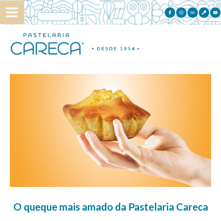
Skip
to
content
O queque mais amado da Pastelaria Careca