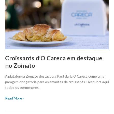
Careca
em
destaque
no
Zomato
Croissants d’O Careca em destaque
no Zomato
A plataforma Zomato destacou a Pastelaria O Careca como uma
paragem obrigatória para os amantes de croissants. Descubra aqui
todos os pormenores.
Read More »