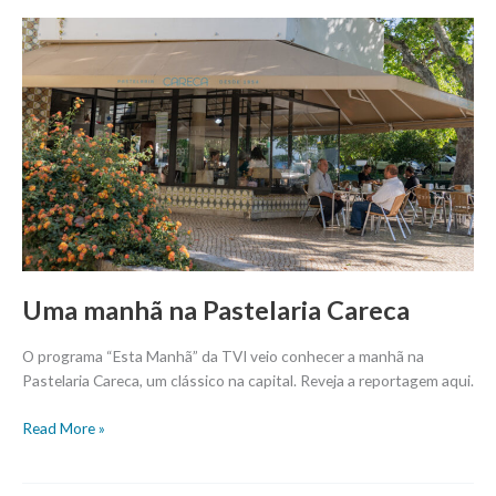
Uma
manhã
na
Pastelaria
Careca
Uma manhã na Pastelaria Careca
O programa “Esta Manhã” da TVI veio conhecer a manhã na
Pastelaria Careca, um clássico na capital. Reveja a reportagem aqui.
Read More »