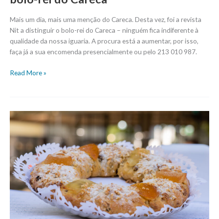
Mais um dia, mais uma menção do Careca. Desta vez, foi a revista
Nit a distinguir o bolo-rei do Careca – ninguém fica indiferente à
qualidade da nossa iguaria. A procura está a aumentar, por isso,
faça já a sua encomenda presencialmente ou pelo 213 010 987.
Read More »
Bolo-
rei
do
Careca
entre
os
melhores
de
Lisboa