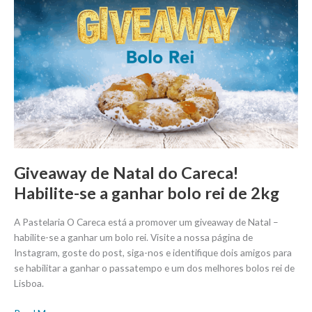
de
Natal
do
Careca!
Habilite-
se
a
ganhar
bolo
rei
de
Giveaway de Natal do Careca!
2kg
Habilite-se a ganhar bolo rei de 2kg
A Pastelaria O Careca está a promover um giveaway de Natal –
habilite-se a ganhar um bolo rei. Visite a nossa página de
Instagram, goste do post, siga-nos e identifique dois amigos para
se habilitar a ganhar o passatempo e um dos melhores bolos rei de
Lisboa.