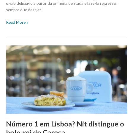
o vão deliciá-lo a partir da primeira dentada e fazê-lo regressar
sempre que desejar.
Read More »
Número
1
em
Lisboa?
Nit
distingue
o
bolo-
rei
do
Careca
Número 1 em Lisboa? Nit distingue o
bolo-rei do Careca