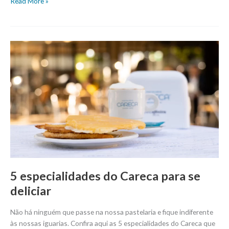
Read More »
5
especialidades
do
Careca
para
se
deliciar
5 especialidades do Careca para se
deliciar
Não há ninguém que passe na nossa pastelaria e fique indiferente
às nossas iguarias. Confira aqui as 5 especialidades do Careca que