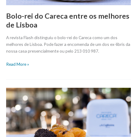
Bolo-rei do Careca entre os melhores
de Lisboa
A revista Flash distinguiu o bolo-rei do Careca como um dos
melhores de Lisboa. Pode fazer a encomenda de um dos ex-libris da
nossa casa presencialmente ou pelo 213 010 987.
Read More »
A
melhor
hora
do
dia
para
comer